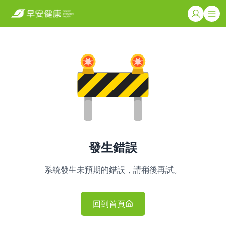
發生錯誤
系統發生未預期的錯誤，請稍後再試。
回到首頁