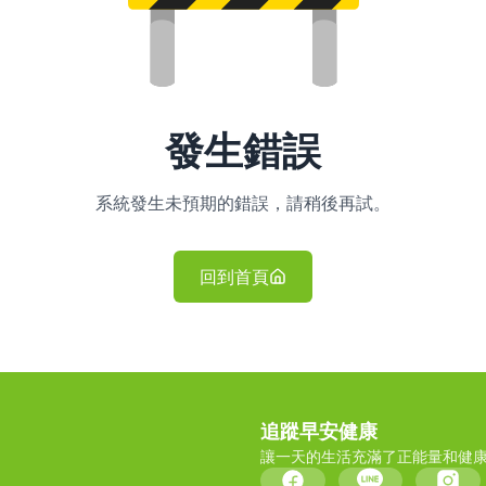
發生錯誤
系統發生未預期的錯誤，請稍後再試。
回到首頁
追蹤早安健康
讓一天的生活充滿了正能量和健