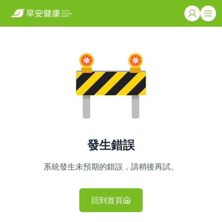
發生錯誤
系統發生未預期的錯誤，請稍後再試。
回到首頁