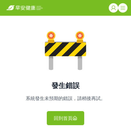
發生錯誤
系統發生未預期的錯誤，請稍後再試。
回到首頁