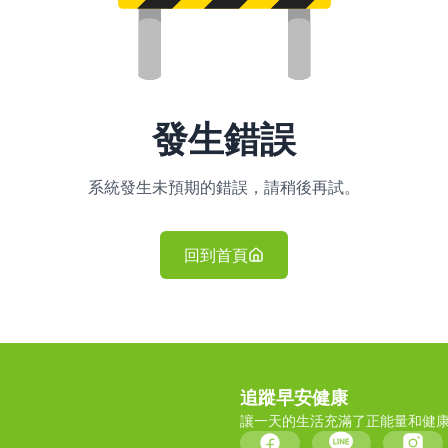
發生錯誤
系統發生未預期的錯誤，請稍後再試。
回到首頁
追蹤早安健康
讓一天的生活充滿了正能量和健