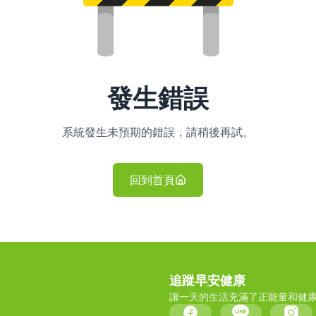
發生錯誤
系統發生未預期的錯誤，請稍後再試。
回到首頁
追蹤早安健康
讓一天的生活充滿了正能量和健