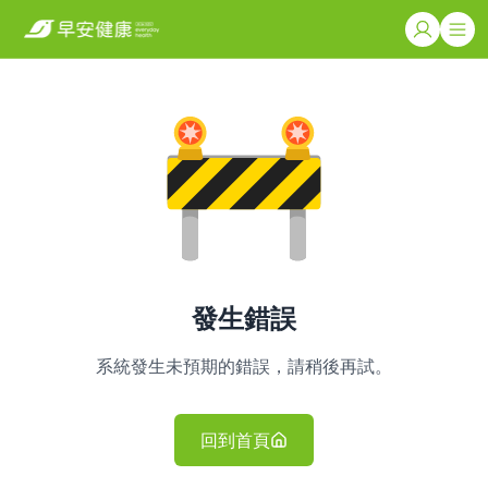
發生錯誤
系統發生未預期的錯誤，請稍後再試。
回到首頁