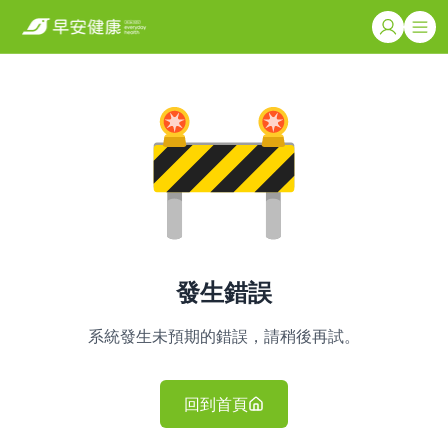
發生錯誤
系統發生未預期的錯誤，請稍後再試。
回到首頁