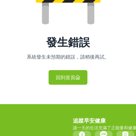
發生錯誤
系統發生未預期的錯誤，請稍後再試。
回到首頁
追蹤早安健康
讓一天的生活充滿了正能量和健