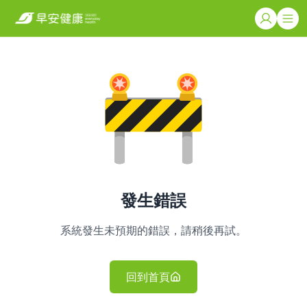
發生錯誤
系統發生未預期的錯誤，請稍後再試。
回到首頁