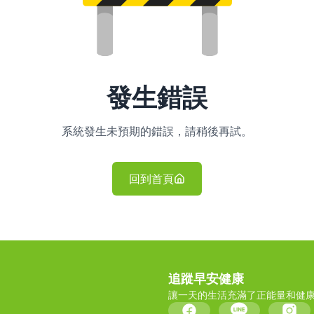
發生錯誤
系統發生未預期的錯誤，請稍後再試。
回到首頁
追蹤早安健康
讓一天的生活充滿了正能量和健