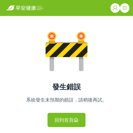
發生錯誤
系統發生未預期的錯誤，請稍後再試。
回到首頁