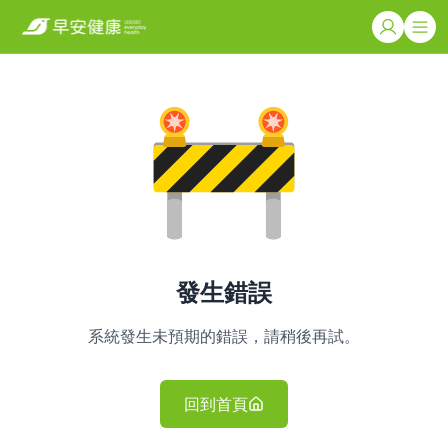
發生錯誤
系統發生未預期的錯誤，請稍後再試。
回到首頁