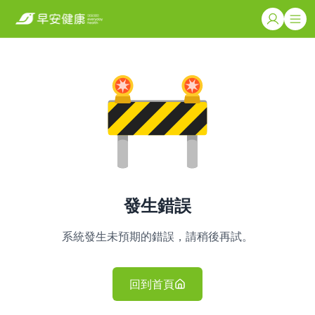
發生錯誤
系統發生未預期的錯誤，請稍後再試。
回到首頁