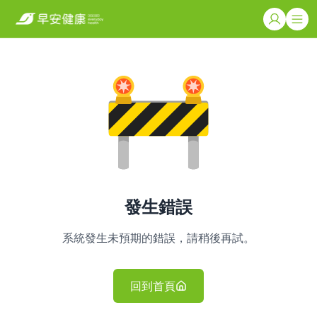
發生錯誤
系統發生未預期的錯誤，請稍後再試。
回到首頁