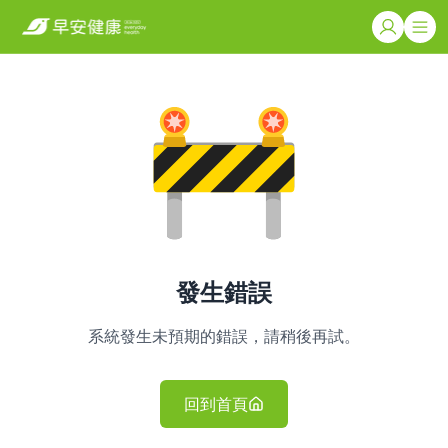
發生錯誤
系統發生未預期的錯誤，請稍後再試。
回到首頁