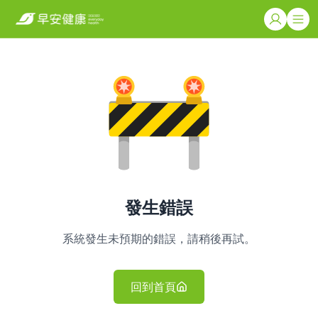
發生錯誤
系統發生未預期的錯誤，請稍後再試。
回到首頁