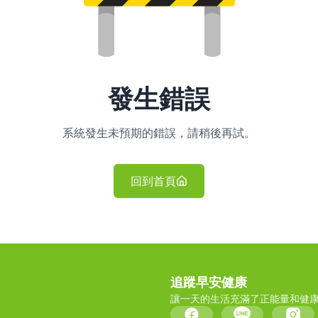
發生錯誤
系統發生未預期的錯誤，請稍後再試。
回到首頁
追蹤早安健康
讓一天的生活充滿了正能量和健