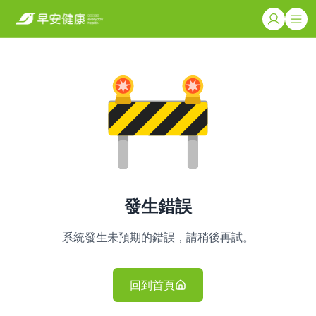
發生錯誤
系統發生未預期的錯誤，請稍後再試。
回到首頁