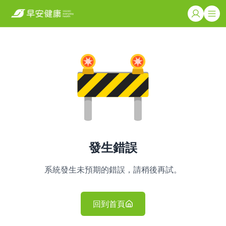
發生錯誤
系統發生未預期的錯誤，請稍後再試。
回到首頁