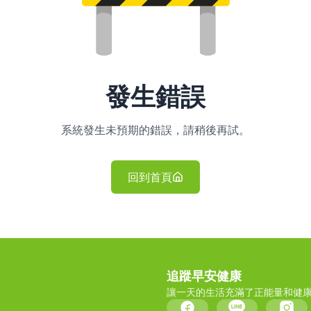
發生錯誤
系統發生未預期的錯誤，請稍後再試。
回到首頁
追蹤早安健康
讓一天的生活充滿了正能量和健