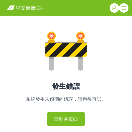
發生錯誤
系統發生未預期的錯誤，請稍後再試。
回到首頁