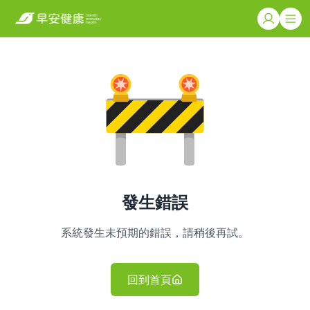
發生錯誤
系統發生未預期的錯誤，請稍後再試。
回到首頁