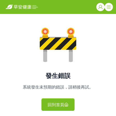
發生錯誤
系統發生未預期的錯誤，請稍後再試。
回到首頁