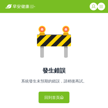
發生錯誤
系統發生未預期的錯誤，請稍後再試。
回到首頁