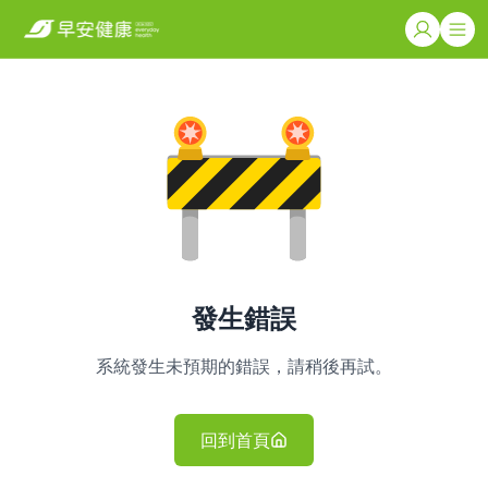
發生錯誤
系統發生未預期的錯誤，請稍後再試。
回到首頁