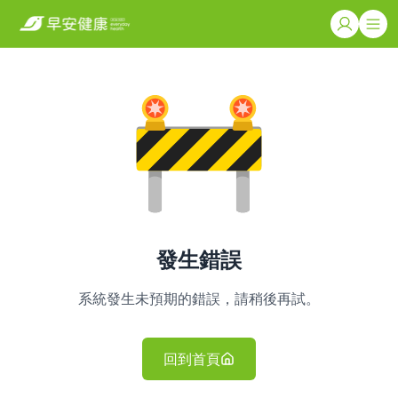
發生錯誤
系統發生未預期的錯誤，請稍後再試。
回到首頁