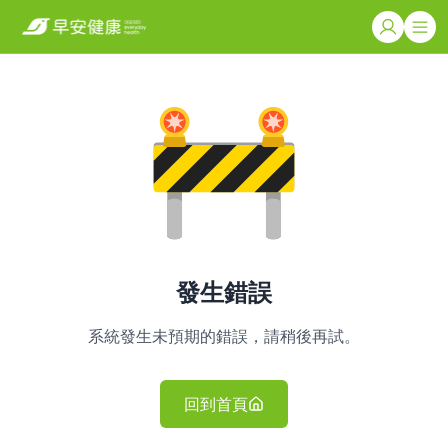
發生錯誤
系統發生未預期的錯誤，請稍後再試。
回到首頁