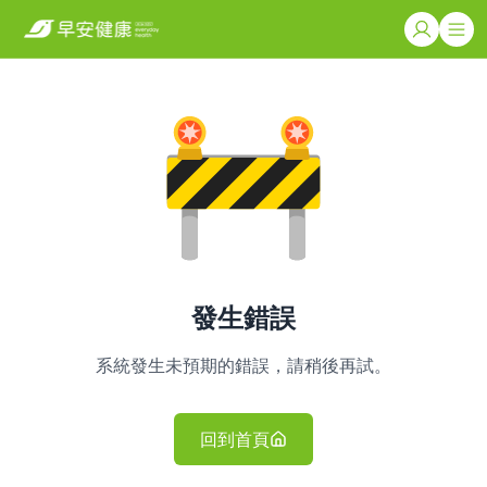
發生錯誤
系統發生未預期的錯誤，請稍後再試。
回到首頁