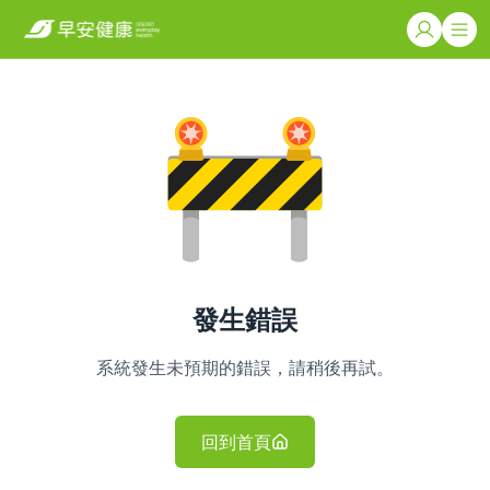
發生錯誤
系統發生未預期的錯誤，請稍後再試。
回到首頁