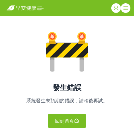
發生錯誤
系統發生未預期的錯誤，請稍後再試。
回到首頁