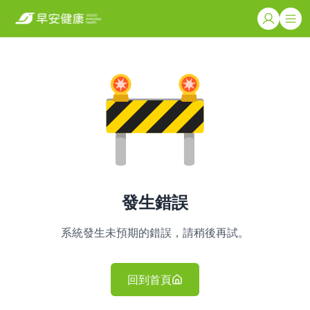
發生錯誤
系統發生未預期的錯誤，請稍後再試。
回到首頁