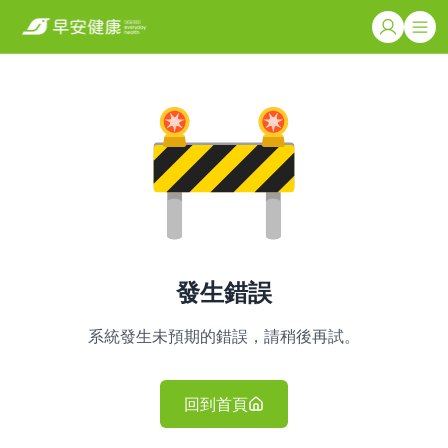
發生錯誤
系統發生未預期的錯誤，請稍後再試。
回到首頁