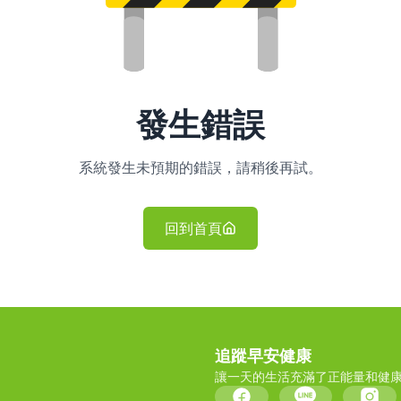
發生錯誤
系統發生未預期的錯誤，請稍後再試。
回到首頁
追蹤早安健康
讓一天的生活充滿了正能量和健