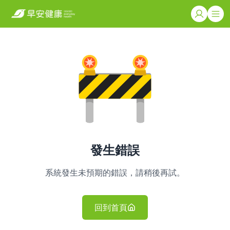
發生錯誤
系統發生未預期的錯誤，請稍後再試。
回到首頁