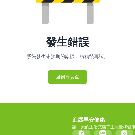
發生錯誤
系統發生未預期的錯誤，請稍後再試。
回到首頁
追蹤早安健康
讓一天的生活充滿了正能量和健