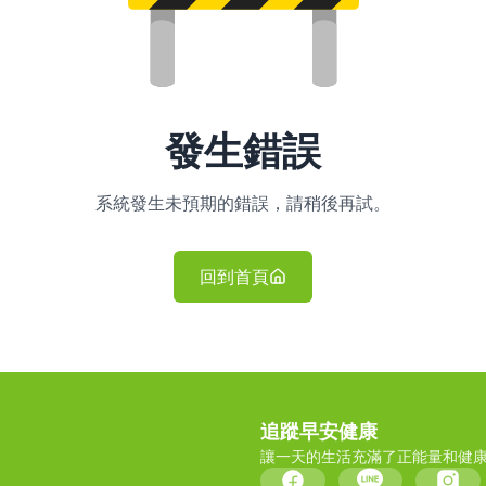
發生錯誤
系統發生未預期的錯誤，請稍後再試。
回到首頁
追蹤早安健康
讓一天的生活充滿了正能量和健