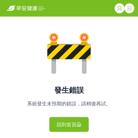
發生錯誤
系統發生未預期的錯誤，請稍後再試。
回到首頁