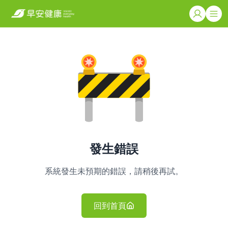
發生錯誤
系統發生未預期的錯誤，請稍後再試。
回到首頁