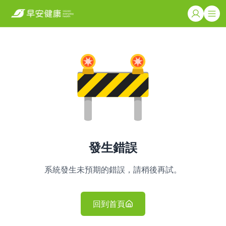
發生錯誤
系統發生未預期的錯誤，請稍後再試。
回到首頁