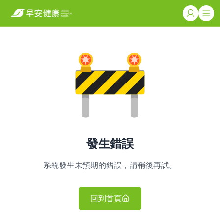
發生錯誤
系統發生未預期的錯誤，請稍後再試。
回到首頁