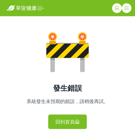
發生錯誤
系統發生未預期的錯誤，請稍後再試。
回到首頁