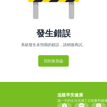
發生錯誤
系統發生未預期的錯誤，請稍後再試。
回到首頁
追蹤早安健康
讓一天的生活充滿了正能量和健