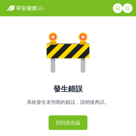
發生錯誤
系統發生未預期的錯誤，請稍後再試。
回到首頁