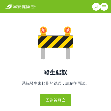
發生錯誤
系統發生未預期的錯誤，請稍後再試。
回到首頁