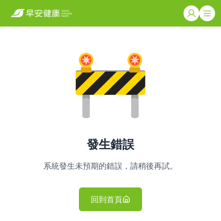
發生錯誤
系統發生未預期的錯誤，請稍後再試。
回到首頁