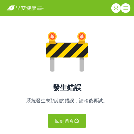
發生錯誤
系統發生未預期的錯誤，請稍後再試。
回到首頁