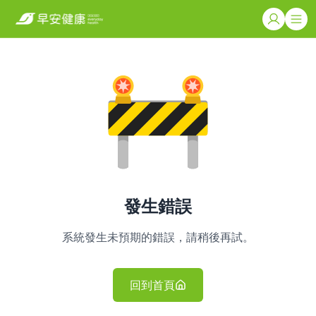
發生錯誤
系統發生未預期的錯誤，請稍後再試。
回到首頁