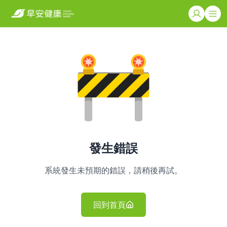
發生錯誤
系統發生未預期的錯誤，請稍後再試。
回到首頁