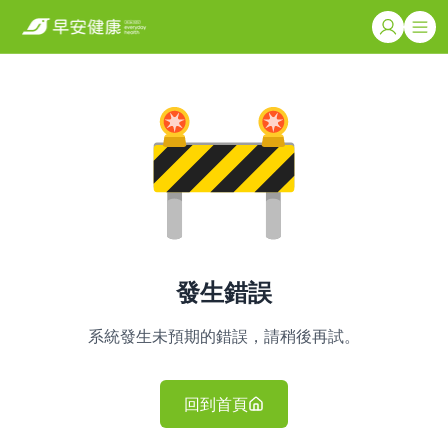
發生錯誤
系統發生未預期的錯誤，請稍後再試。
回到首頁